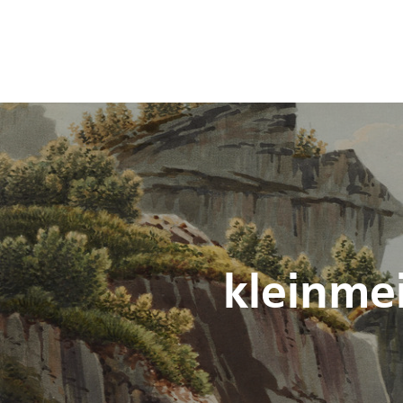
erfahren
G. LORY
"FILS",
AAREBRÜCKE,
AQUARELL,
CA. 1822
kleinmei