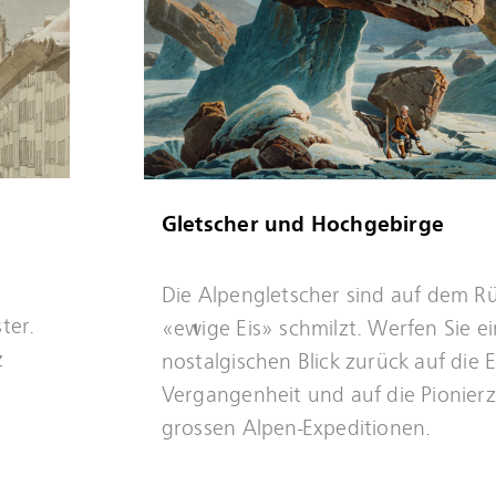
Gletscher und Hochgebirge
Mehr
Die Alpengletscher sind auf dem R
erfahren
ter.
«ewige Eis» schmilzt. Werfen Sie e
z
nostalgischen Blick zurück auf die E
Vergangenheit und auf die Pionierz
grossen Alpen-Expeditionen.
Mehr
erfahren