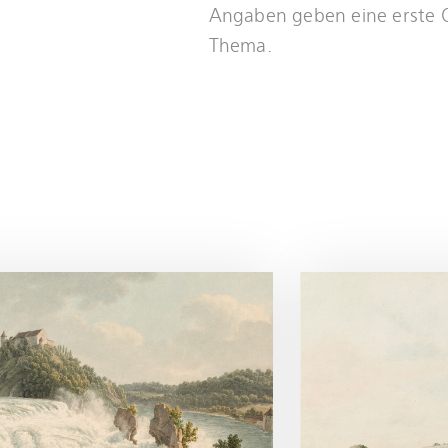
Angaben geben eine erste 
Thema.
Mehr
erfahren