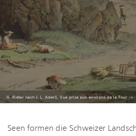
Friedrich Wilhelm Moritz, Vue sur le Lac de Lugano
H. Rieter nach J. L. Aberli, Vue prise aux environs de la Tour
Mathias Gabriel Lory, Schloss Schadau, Aquarell, um 1835
Seen formen die Schweizer Landscha