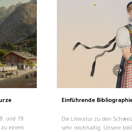
urze
Einführende Bibliographi
Mehr
8. und 19.
Die Literatur zu den Schweiz
erfahren
z zu einem
sehr reichhaltig. Unsere bi