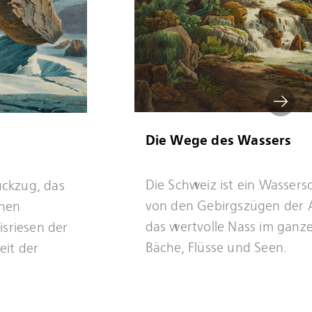
Die Wege des Wassers
Mehr
Die Schweiz ist ein Wasser
ückzug, das
erfahren
von den Gebirgszügen der Al
inen
das wertvolle Nass im ganz
isriesen der
Bäche, Flüsse und Seen.
eit der
Mehr
erfahren