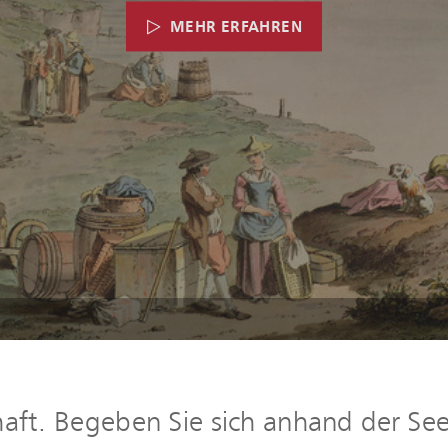
MEHR ERFAHREN
MEHR ERFAHREN
MEHR ERFAHREN
ft. Begeben Sie sich anhand der Seen