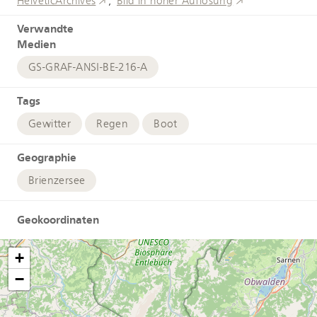
HelveticArchives
Bild in hoher Auflösung
Verwandte
Medien
GS-GRAF-ANSI-BE-216-A
Tags
Gewitter
Regen
Boot
Geographie
Brienzersee
Geokoordinaten
+
−