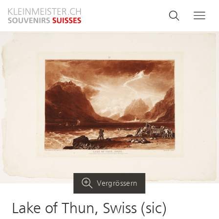
Direkt
Search
Suche
Me
zum
and
Inhalt
menu
navigati
Vergrössern
Lake of Thun, Swiss (sic)