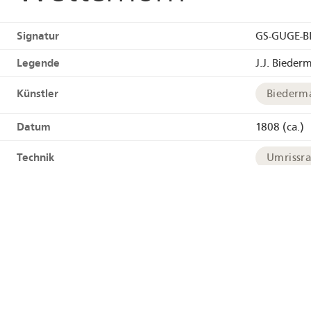
Signatur
GS-GUGE-B
Legende
J.J. Bieder
Künstler
Biederm
Datum
1808 (ca.)
Technik
Umrissr
Links
HelveticAr
Verwandte Medien
GS-GUGE
Tags
Gletsche
Geographie
Oberer G