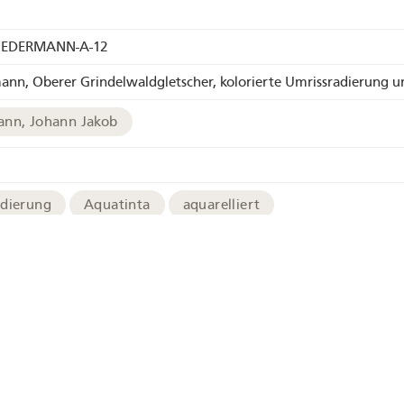
IEDERMANN-A-12
mann, Oberer Grindelwaldgletscher, kolorierte Umrissradierung u
ann, Johann Jakob
adierung
Aquatinta
aquarelliert
chives
Bild in hoher Auflösung
-BIEDERMANN-A-11
r
rindelwaldgletscher
Grindelwald
Wetterhorn
Be