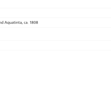
nd Aquatinta, ca. 1808
rner Oberland
Alpen