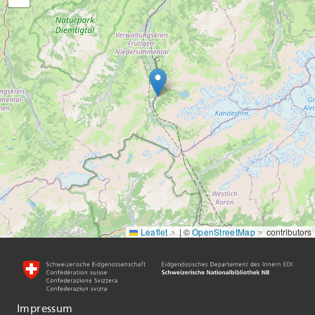
Leaflet
|
©
OpenStreetMap
contributors
Impressum