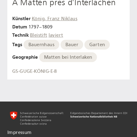
À Matten pres d'Interlachen
Künstler
König, Franz Niklaus
Datum
1797–1809
Technik
Bleistift
laviert
Tags
Bauernhaus
Bauer
Garten
Geographie
Matten bei Interlaken
GS-GUGE-KÖNIG-E-8
Impressum