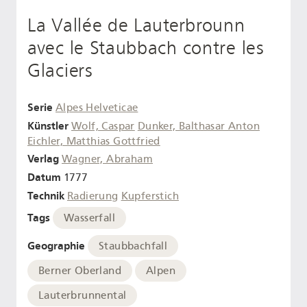
La Vallée de Lauterbrounn
avec le Staubbach contre les
Glaciers
Serie
Alpes Helveticae
Künstler
Wolf, Caspar
Dunker, Balthasar Anton
Eichler, Matthias Gottfried
Verlag
Wagner, Abraham
Datum
1777
Technik
Radierung
Kupferstich
Tags
Wasserfall
Geographie
Staubbachfall
Berner Oberland
Alpen
Lauterbrunnental