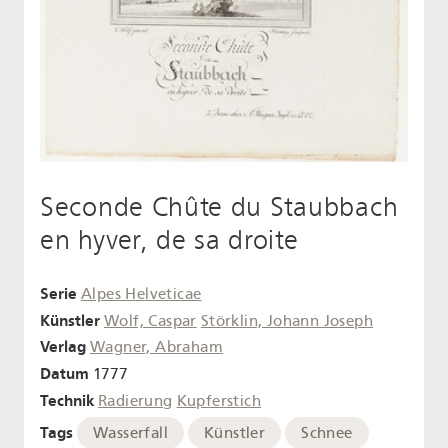
Seconde Chûte du Staubbach
en hyver, de sa droite
Serie
Alpes Helveticae
Künstler
Wolf, Caspar
Störklin, Johann Joseph
Verlag
Wagner, Abraham
Datum
1777
Technik
Radierung
Kupferstich
Tags
Wasserfall
Künstler
Schnee