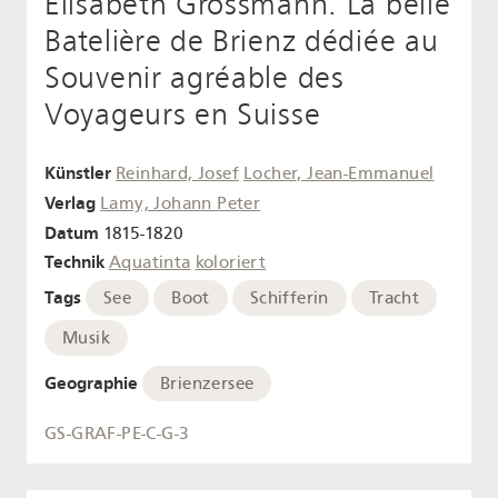
Elisabeth Grossmann. La belle
Batelière de Brienz dédiée au
Souvenir agréable des
Voyageurs en Suisse
Künstler
Reinhard, Josef
Locher, Jean-Emmanuel
Verlag
Lamy, Johann Peter
Datum
1815-1820
Technik
Aquatinta
koloriert
Tags
See
Boot
Schifferin
Tracht
Musik
Geographie
Brienzersee
GS-GRAF-PE-C-G-3