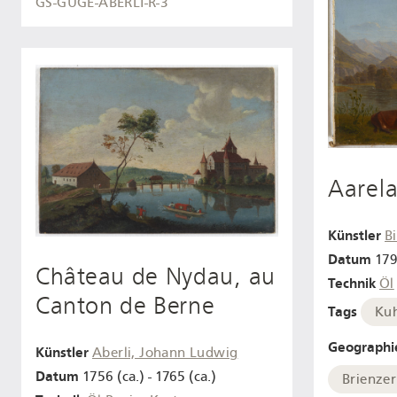
GS-GUGE-ABERLI-R-3
Aarel
Künstler
B
Datum
179
Château de Nydau, au
Technik
Öl
Canton de Berne
Tags
Ku
Geographi
Künstler
Aberli, Johann Ludwig
Datum
1756 (ca.) - 1765 (ca.)
Brienze