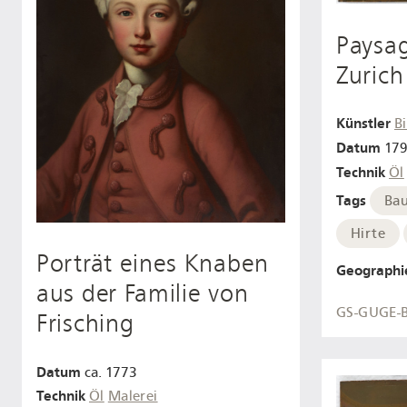
Paysa
Zurich
Künstler
B
Datum
179
Technik
Öl
Tags
Ba
Hirte
Porträt eines Knaben
Geographi
aus der Familie von
GS-GUGE-
Frisching
Datum
ca. 1773
Technik
Öl
Malerei