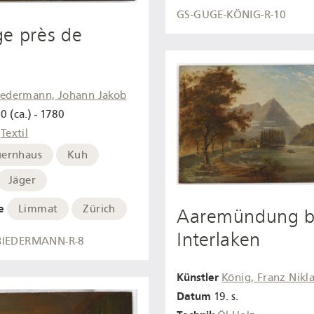
GS-GUGE-KÖNIG-R-10
ge près de
iedermann, Johann Jakob
0 (ca.) - 1780
Textil
uernhaus
Kuh
Jäger
e
Limmat
Zürich
Aaremündung b
Interlaken
BIEDERMANN-R-8
Künstler
König, Franz Nikl
Datum
19. s.