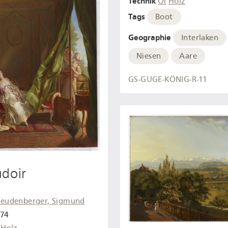
Technik
Öl
Holz
Tags
Boot
Geographie
Interlaken
Niesen
Aare
GS-GUGE-KÖNIG-R-11
doir
reudenberger, Sigmund
774