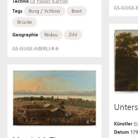
Technik
Öl
Papier
Karton
GS-GUGE-
Tags
Burg / Schloss
Boot
Brücke
Geographie
Nidau
Zihl
GS-GUGE-ABERLI-R-6
Unter
Künstler
B
Datum
179