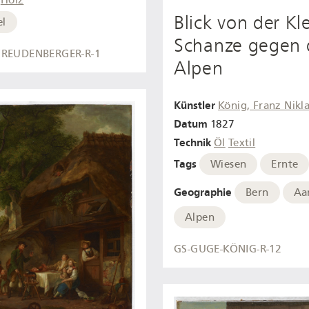
Holz
Blick von der Kl
el
Schanze gegen 
FREUDENBERGER-R-1
Alpen
Künstler
König, Franz Nikl
Datum
1827
Technik
Öl
Textil
Tags
Wiesen
Ernte
Geographie
Bern
Aa
Alpen
GS-GUGE-KÖNIG-R-12