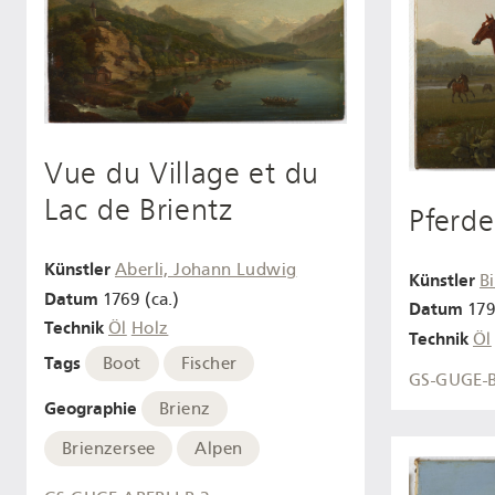
Vue du Village et du
Lac de Brientz
Pferde
Künstler
Aberli, Johann Ludwig
Künstler
B
Datum
1769 (ca.)
Datum
17
Technik
Öl
Holz
Technik
Öl
Tags
Boot
Fischer
GS-GUGE-
Geographie
Brienz
Brienzersee
Alpen