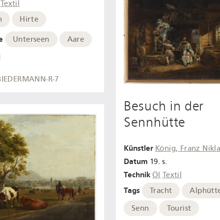
Textil
h
Hirte
e
Unterseen
Aare
BIEDERMANN-R-7
Besuch in der
Sennhütte
Künstler
König, Franz Nikl
Datum
19. s.
Technik
Öl
Textil
Tags
Tracht
Alphütt
Senn
Tourist