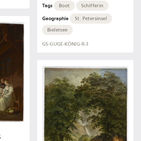
Tags
Boot
Schifferin
Geographie
St. Petersinsel
Bielersee
GS-GUGE-KÖNIG-R-3
s