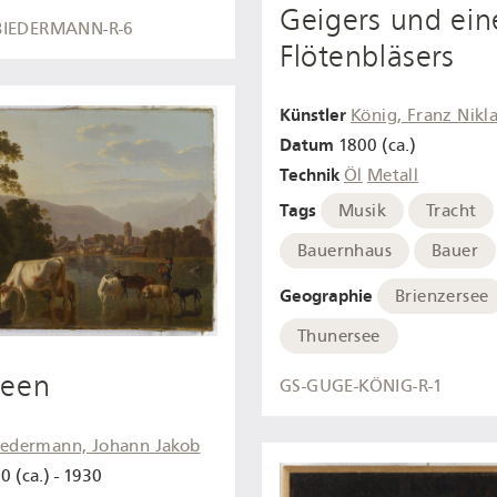
Geigers und ein
BIEDERMANN-R-6
Flötenbläsers
Künstler
König, Franz Nikl
Datum
1800 (ca.)
Technik
Öl
Metall
Tags
Musik
Tracht
Bauernhaus
Bauer
Geographie
Brienzersee
Thunersee
seen
GS-GUGE-KÖNIG-R-1
iedermann, Johann Jakob
0 (ca.) - 1930