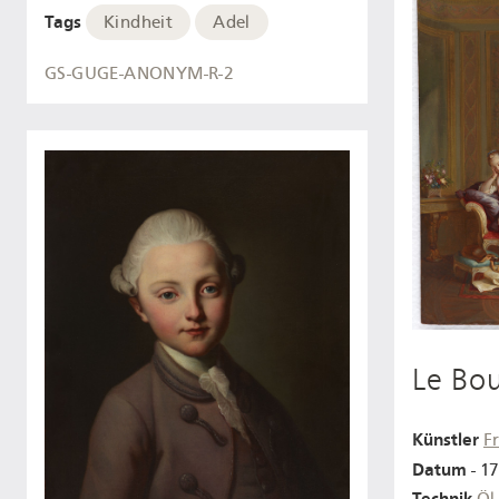
Tags
Kindheit
Adel
GS-GUGE-ANONYM-R-2
Le Bou
Künstler
F
Datum
- 1
Technik