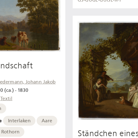
GS-GUGE-GUISE-R-1
andschaft
iedermann, Johann Jakob
0 (ca.) - 1830
Textil
h
e
Interlaken
Aare
Ständchen eine
r Rothorn