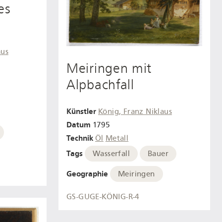
es
aus
Meiringen mit
Alpbachfall
Künstler
König, Franz Niklaus
Datum
1795
Technik
Öl
Metall
Tags
Wasserfall
Bauer
Geographie
Meiringen
GS-GUGE-KÖNIG-R-4