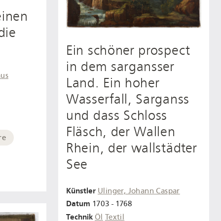
einen
die
Ein schöner prospect
in dem sargansser
aus
Land. Ein hoher
Wasserfall, Sarganss
und dass Schloss
Fläsch, der Wallen
re
Rhein, der wallstädter
See
Künstler
Ulinger, Johann Caspar
Datum
1703 - 1768
Technik
Öl
Textil