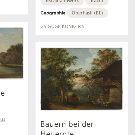
Textilhandwerk
Tracht
Geographie
Oberhasli (BE)
GS-GUGE-KÖNIG-R-5
ei
aus
Bauern bei der
Heuernte