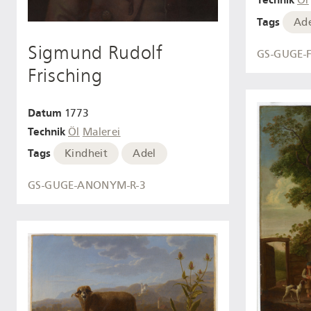
Öl
Tags
Ad
Sigmund Rudolf
GS-GUGE-
Frisching
Datum
1773
Technik
Öl
Malerei
Tags
Kindheit
Adel
GS-GUGE-ANONYM-R-3