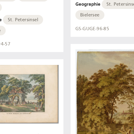
Geographie
St. Petersins
Bielersee
e
St. Petersinsel
GS-GUGE-96-85
e
94-57