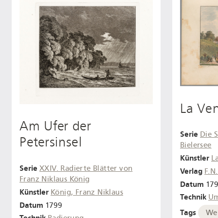
La Ve
Am Ufer der
Serie
Die S
Petersinsel
Bielersee
Künstler
L
Serie
XXIV. Radierte Blätter von
Verlag
F.N
Franz Niklaus König
Datum
17
Künstler
König, Franz Niklaus
Technik
Um
Datum
1799
Tags
Wei
Technik