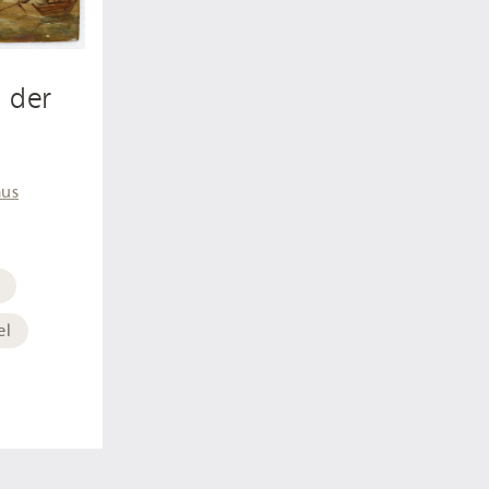
 der
aus
el