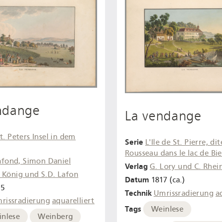
ndange
La vendange
t. Peters Insel in dem
Serie
L'Ile de St. Pierre, dite
Rousseau dans le lac de Bi
afond, Simon Daniel
Verlag
G. Lory und C. Rhei
. König und S.D. Lafon
Datum
1817 (ca.)
95
Technik
Umrissradierung
a
rissradierung
aquarelliert
Tags
Weinlese
nlese
Weinberg