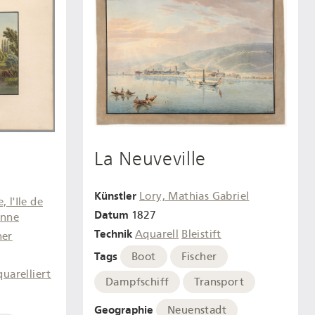
La Neuveville
Künstler
Lory, Mathias Gabriel
, l'Ile de
Datum
1827
enne
Technik
Aquarell
Bleistift
ner
Tags
Boot
Fischer
quarelliert
Dampfschiff
Transport
Geographie
Neuenstadt