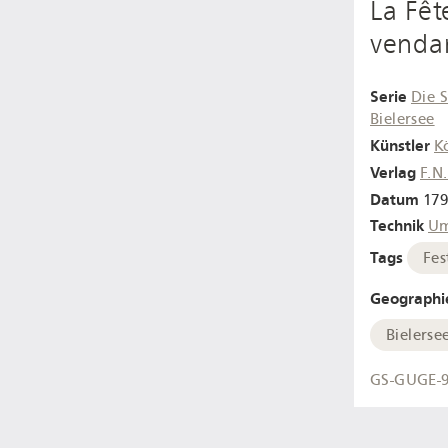
La Fêt
venda
Serie
Die S
Bielersee
Künstler
K
Verlag
F.N
Datum
17
Technik
Um
Tags
Fes
Geographi
Bielerse
GS-GUGE-