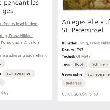
e pendant les
nges
Anlegestelle auf
t. Peters Insel in dem
St. Petersinsel
önig, Franz Niklaus
. König und S.D. Lafon
Künstler
König, Franz Nikl
95
Datum
1797
rissradierung
aquarelliert
Technik
Öl
Metall
t
Tags
Boot
Schifferin
e
St. Petersinsel
Geographie
St. Petersins
e
Bielersee
94-69
GS-GUGE-KÖNIG-R-3