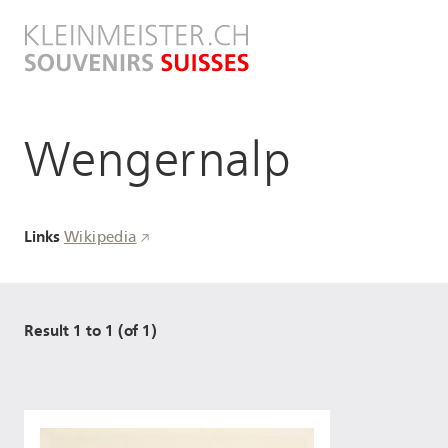
Direkt
zum
Inhalt
Wengernalp
Links
Wikipedia
Result 1 to 1 (of 1)