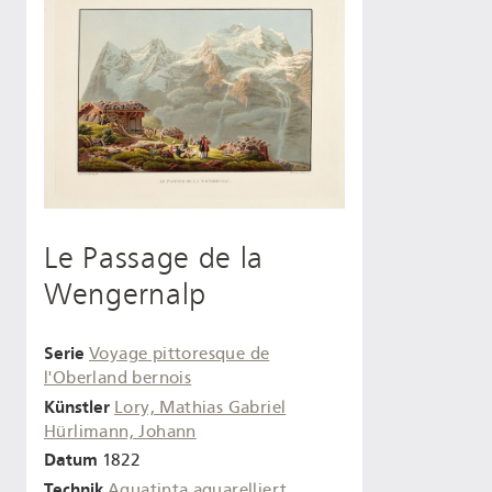
Le Passage de la
Wengernalp
Serie
Voyage pittoresque de
l'Oberland bernois
Künstler
Lory, Mathias Gabriel
Hürlimann, Johann
Datum
1822
Technik
Aquatinta
aquarelliert