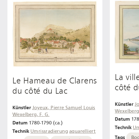
La vil
Le Hameau de Clarens
côté d
du côté du Lac
Künstler
J
Künstler
Joyeux, Pierre Samuel Louis
Wexelberg,
Wexelberg, F. G.
Datum
178
Datum
1780-1790 (ca.)
Technik
Um
Technik
Umrissradierung
aquarelliert
Tags
Bo