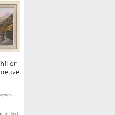
hillon
leneuve
oyeux,
quarelliert