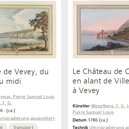
Le Château de C
le de Vevey, du
en alant de Vil
u midi
à Vevey
oyeux, Pierre Samuel Louis
 F. G.
Künstler
Wexelberg, F. G.
J
6 - (ca.)
Pierre Samuel Louis
rissradierung
aquarelliert
Datum
1786 (ca.)
Technik
ot
Transport
Umrissradierung
a