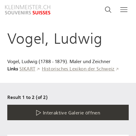
Direkt
Search
Suche
Me
zum
and
Inhalt
menu
Vogel, Ludwig
navigati
Vogel, Ludwig (1788 - 1879). Maler und Zeichner
Links
SIKART
Historisches Lexikon der Schweiz
Result 1 to 2 (of 2)
Interaktive Galerie öffnen