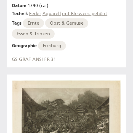
Datum
1790 (ca.)
Technik
Feder
Aquarell
mit Bleiweiss gehöht
Tags
Ernte
Obst & Gemüse
Essen & Trinken
Geographie
Freiburg
GS-GRAF-ANSI-FR-31