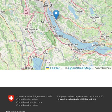
Display style
Metadata view
Leaflet
|
©
OpenStreetMap
contributors