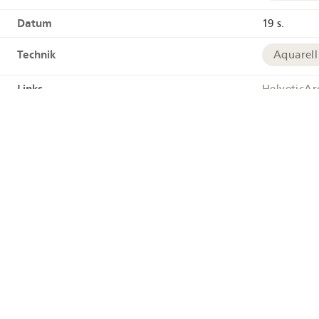
Datum
19 s.
Technik
Aquarell
Links
HelveticAr
Tags
Wasserfa
Geographie
Berner 
Geokoordinaten
+
−