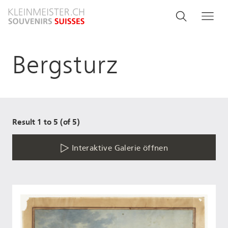
Direkt
Search
Suche
Me
zum
and
Inhalt
menu
Bergsturz
navigati
Result 1 to 5 (of 5)
Interaktive Galerie öffnen