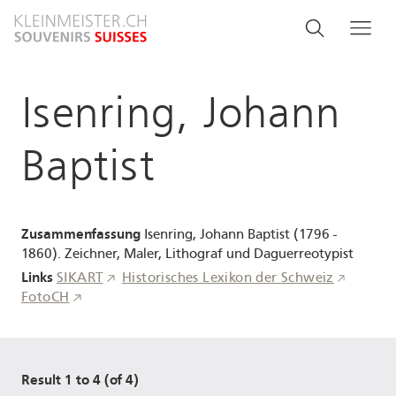
Direkt
Search
Suche
Me
zum
and
Inhalt
menu
Isenring, Johann
navigati
Baptist
Zusammenfassung
Isenring, Johann Baptist (1796 -
1860). Zeichner, Maler, Lithograf und Daguerreotypist
Links
SIKART
Historisches Lexikon der Schweiz
FotoCH
Result 1 to 4 (of 4)