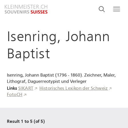
Direkt
Search
Suche
Me
zum
and
Inhalt
menu
Isenring, Johann
navigati
Baptist
Isenring, Johann Baptist (1796 - 1860). Zeichner, Maler,
Lithograf, Daguerreotypist und Verleger
Links
SIKART
Historisches Lexikon der Schweiz
FotoCH
Result 1 to 5 (of 5)