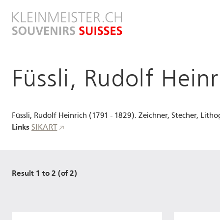
Direkt
zum
Inhalt
Füssli, Rudolf Heinr
Füssli, Rudolf Heinrich (1791 - 1829). Zeichner, Stecher, Lit
Links
SIKART
Result 1 to 2 (of 2)