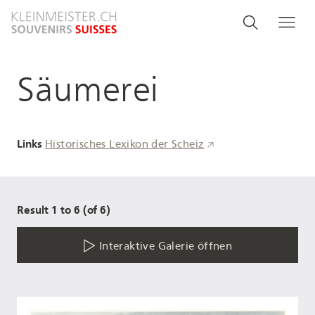
Direkt
Search
Suche
Me
zum
and
Inhalt
menu
Säumerei
navigati
Links
Historisches Lexikon der Scheiz
Result 1 to 6 (of 6)
Interaktive Galerie öffnen