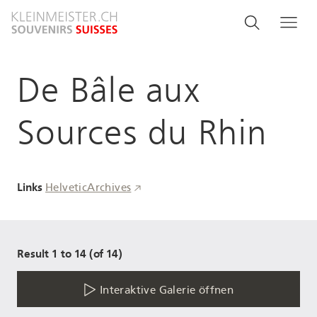
Direkt
Search
Suche
Me
zum
and
Inhalt
menu
De Bâle aux
navigati
Sources du Rhin
Links
HelveticArchives
Result 1 to 14 (of 14)
Interaktive Galerie öffnen