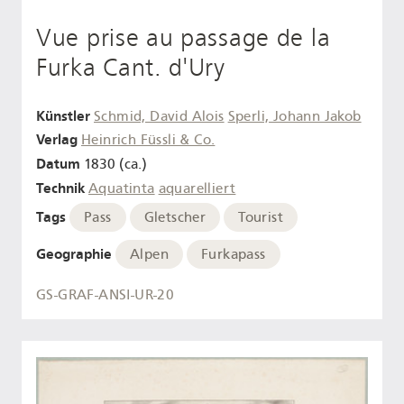
Vue prise au passage de la
Furka Cant. d'Ury
Künstler
Schmid, David Alois
Sperli, Johann Jakob
Verlag
Heinrich Füssli & Co.
Datum
1830 (ca.)
Technik
Aquatinta
aquarelliert
Tags
Pass
Gletscher
Tourist
Geographie
Alpen
Furkapass
GS-GRAF-ANSI-UR-20