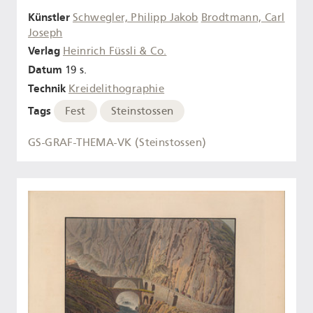
Künstler
Schwegler, Philipp Jakob
Brodtmann, Carl
Joseph
Verlag
Heinrich Füssli & Co.
Datum
19 s.
Technik
Kreidelithographie
Tags
Fest
Steinstossen
GS-GRAF-THEMA-VK (Steinstossen)