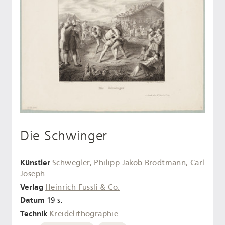
Die Schwinger
Künstler
Schwegler, Philipp Jakob
Brodtmann, Carl
Joseph
Verlag
Heinrich Füssli & Co.
Datum
19 s.
Technik
Kreidelithographie