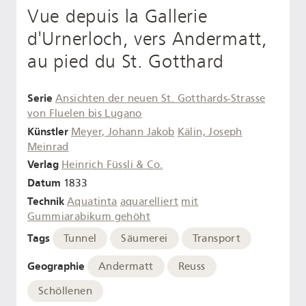
Vue depuis la Gallerie
d'Urnerloch, vers Andermatt,
au pied du St. Gotthard
Serie
Ansichten der neuen St. Gotthards-Strasse
von Fluelen bis Lugano
Künstler
Meyer, Johann Jakob
Kälin, Joseph
Meinrad
Verlag
Heinrich Füssli & Co.
Datum
1833
Technik
Aquatinta
aquarelliert
mit
Gummiarabikum gehöht
Tags
Tunnel
Säumerei
Transport
Geographie
Andermatt
Reuss
Schöllenen