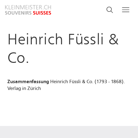
Direkt
Search
Suche
Me
zum
and
Inhalt
menu
Heinrich Füssli &
navigati
Co.
Zusammenfassung
Heinrich Füssli & Co. (1793 - 1868).
Verlag in Zürich