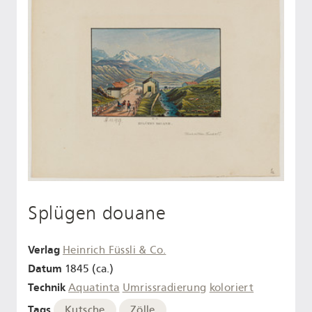
Splügen douane
Verlag
Heinrich Füssli & Co.
Datum
1845 (ca.)
Technik
Aquatinta
Umrissradierung
koloriert
Tags
Kutsche
Zölle