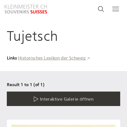
Direkt
Search
Suche
Me
zum
and
Inhalt
menu
Tujetsch
navigati
Links
Historisches Lexikon der Schweiz
Result 1 to 1 (of 1)
Interaktive Galerie öffnen