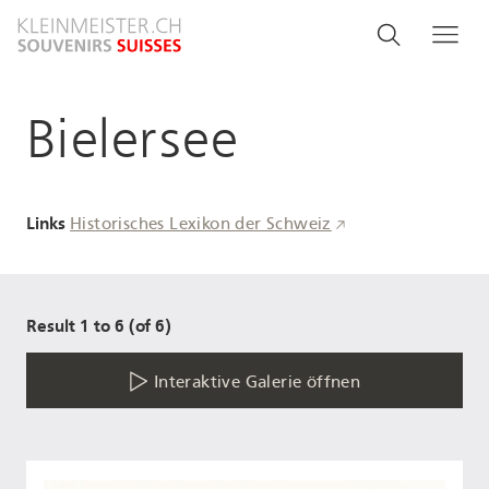
Direkt
Search
Suche
Me
zum
and
Inhalt
menu
Bielersee
navigati
Links
Historisches Lexikon der Schweiz
Result 1 to 6 (of 6)
Interaktive Galerie öffnen