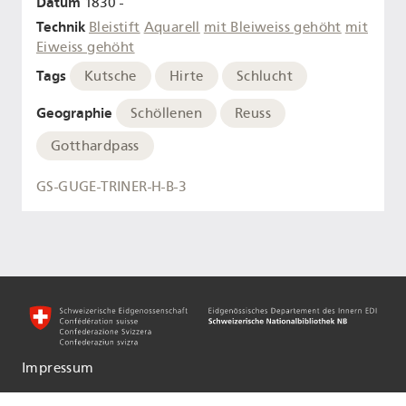
Datum
1830 -
Technik
Bleistift
Aquarell
mit Bleiweiss gehöht
mit
Eiweiss gehöht
Tags
Kutsche
Hirte
Schlucht
Geographie
Schöllenen
Reuss
Gotthardpass
GS-GUGE-TRINER-H-B-3
Impressum
Informationen