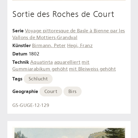
Sortie des Roches de Court
Serie
Voyage pittoresque de Basle à Bienne par les
Vallons de Mottiers-Grandval
Künstler
Birmann, Peter
Hegi, Franz
Datum
1802
Technik
Aquatinta
aquarelliert
mit
Gummiarabikum gehöht
mit Bleiweiss gehöht
Tags
Schlucht
Geographie
Court
Birs
GS-GUGE-12-129