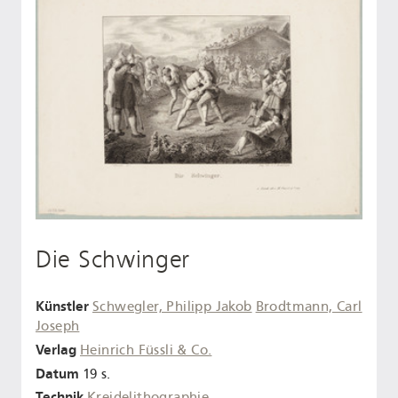
Die Schwinger
Künstler
Schwegler, Philipp Jakob
Brodtmann, Carl
Joseph
Verlag
Heinrich Füssli & Co.
Datum
19 s.
Technik
Kreidelithographie