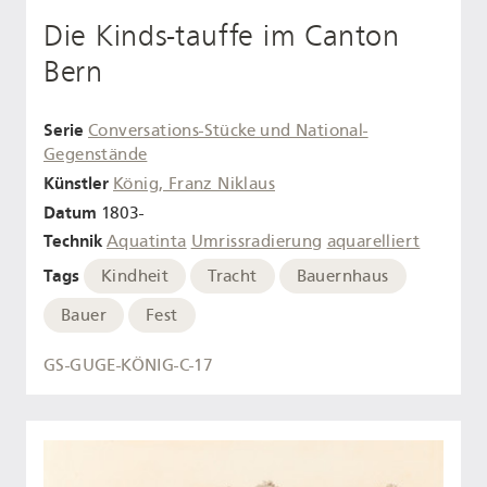
Die Kinds-tauffe im Canton
Bern
Serie
Conversations-Stücke und National-
Gegenstände
Künstler
König, Franz Niklaus
Datum
1803-
Technik
Aquatinta
Umrissradierung
aquarelliert
Tags
Kindheit
Tracht
Bauernhaus
Bauer
Fest
GS-GUGE-KÖNIG-C-17