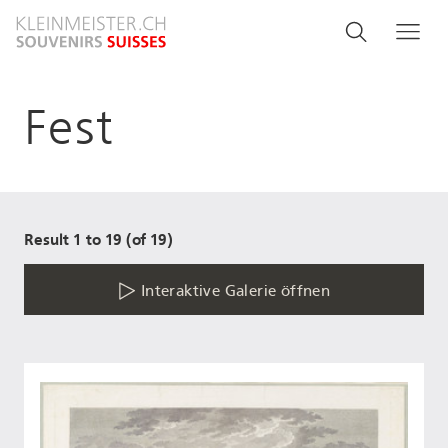
Direkt
Search
Suche
Me
zum
and
Inhalt
menu
Fest
navigati
Result 1 to 19 (of 19)
Interaktive Galerie öffnen