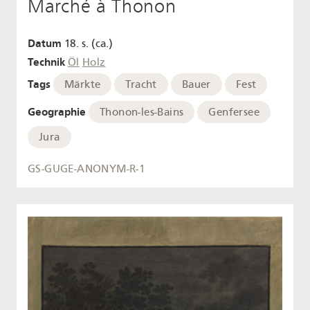
Marché à Thonon
Datum
18. s. (ca.)
Technik
Öl
Holz
Tags
Märkte
Tracht
Bauer
Fest
Geographie
Thonon-les-Bains
Genfersee
Jura
GS-GUGE-ANONYM-R-1