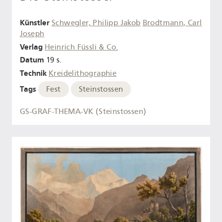
Künstler
Schwegler, Philipp Jakob
Brodtmann, Carl
Joseph
Verlag
Heinrich Füssli & Co.
Datum
19 s.
Technik
Kreidelithographie
Tags
Fest
Steinstossen
GS-GRAF-THEMA-VK (Steinstossen)