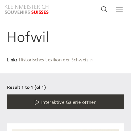
Direkt
Search
Suche
Me
zum
and
Inhalt
menu
Hofwil
navigati
Links
Historisches Lexikon der Schweiz
Result 1 to 1 (of 1)
Interaktive Galerie öffnen