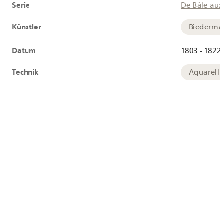
Serie
De Bâle au
Künstler
Biederm
Datum
1803 - 182
Technik
Aquarell
Links
HelveticAr
Tags
Kuh
Geographie
Bodense
Geokoordinaten
+
−