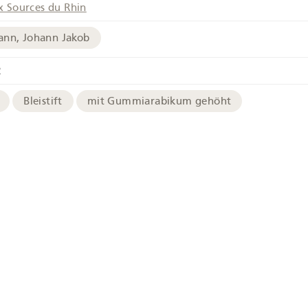
x Sources du Rhin
ann, Johann Jakob
2
Bleistift
mit Gummiarabikum gehöht
chives
Bild in hoher Auflösung
e
Ermatingen