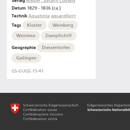
Verlag
Bleuler, Johann Ludwig
Datum
1829 - 1836 (ca.)
Technik
Aquatinta
aquarelliert
Tags
Kloster
Weinberg
Weinlese
Dampfschiff
Geographie
Diessenhofen
Gailingen
GS-GUGE-15-41