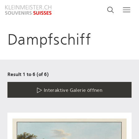
Direkt
Search
Suche
Me
zum
and
Inhalt
menu
Dampfschiff
navigati
Result 1 to 6 (of 6)
Interaktive Galerie öffnen