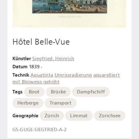
Hôtel Belle-Vue
Künstler
Siegfried, Heinrich
Datum
1839 -
Technik
Aquatinta
Umrissradierung
aquarelliert
mit Bleiweiss gehöht
Tags
Boot
Brücke
Dampfschiff
Herberge
Transport
Geographie
Zürich
Limmat
Zürichsee
GS-GUGE-SIEGFRIED-A-2