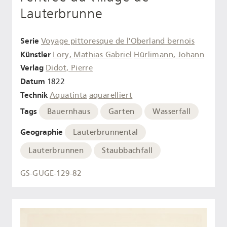
Lauterbrunne
Serie
Voyage pittoresque de l'Oberland bernois
Künstler
Lory, Mathias Gabriel
Hürlimann, Johann
Verlag
Didot, Pierre
Datum
1822
Technik
Aquatinta
aquarelliert
Tags
Bauernhaus
Garten
Wasserfall
Geographie
Lauterbrunnental
Lauterbrunnen
Staubbachfall
GS-GUGE-129-82