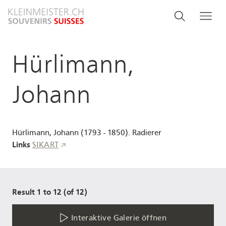
Direkt
Search
Suche
Me
zum
and
Inhalt
menu
Hürlimann,
navigati
Johann
Hürlimann, Johann (1793 - 1850). Radierer
Links
SIKART
Result 1 to 12 (of 12)
Interaktive Galerie öffnen